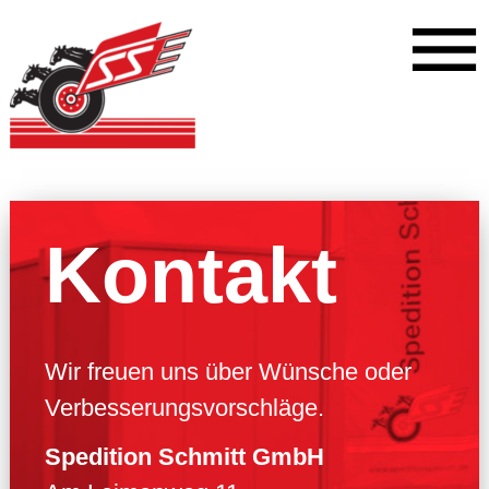
Kontakt
Wir freuen uns über Wünsche oder
Verbesserungsvorschläge.
Spedition Schmitt GmbH