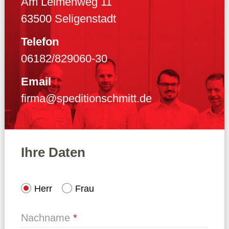
Am Leimenweg 11
63500 Seligenstadt
Telefon
06182/829060-30
Email
firma@speditionschmitt.de
Ihre Daten
Herr
Frau
Nachname