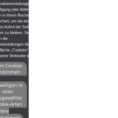
ookieeinstellungen
lligung oder Ablehnung)
n in Ihrem Rechner
chert, um bei einem
en Aufruf der Seite
m zu bleiben. Sie
n die
einstellungen über die
fläche „Cookies“ unten
serer Webseite ändern.
en Cookies
ustimmen
willigen in
oben
sgewählte
okie-Arten
tere
rmationen