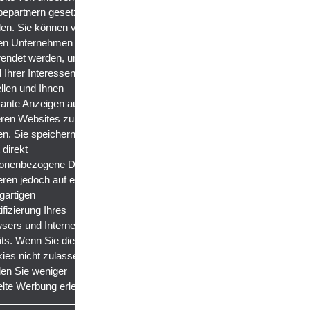
epartnern gesetzt
en. Sie können von
en Unternehmen
endet werden, um ein
l Ihrer Interessen zu
ellen und Ihnen
vante Anzeigen auf
ren Websites zu
en. Sie speichern
 direkt
onenbezogene Daten,
eren jedoch auf einer
igartigen
ifizierung Ihres
sers und Internet-
ts. Wenn Sie diese
ies nicht zulassen,
en Sie weniger
elte Werbung erleben.