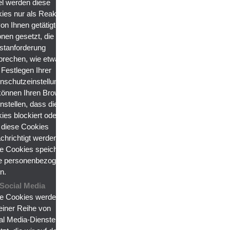
l werden diese
ies nur als Reaktion
von Ihnen getätigte
onen gesetzt, die einer
stanforderung
prechen, wie etwa
Festlegen Ihrer
nschutzeinstellungen.
können Ihren Browser
instellen, dass diese
ies blockiert oder Sie
 diese Cookies
chrichtigt werden.
e Cookies speichern
e personenbezogenen
n.
Social Media
e Cookies werden
einer Reihe von
al Media-Diensten