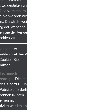
l zu gestalten und
ufend verbessern zu
n, verwenden wir
s. Durch die weitere
ng der Webseite
en Sie der Verwendung
okies zu.
können hier
ählen, welcher Art
Cookies Sie
immen:
Technisch
wendig
Diese
ies sind zur Funktion
Website erforderlich
können in Ihren
emen nicht
tiviert werden. In der