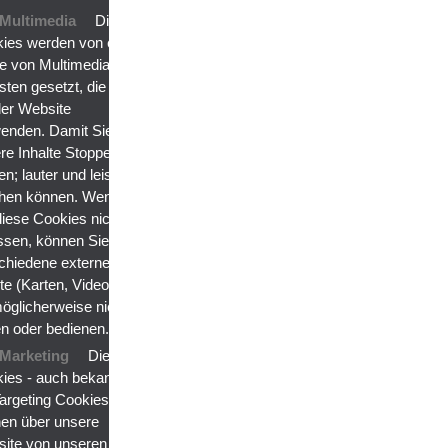
Multimedia
Diese
ies werden von einer
e von Multimedia-
sten gesetzt, die wir
der Website
enden. Damit Sie
re Inhalte Stoppen;
en; lauter und leiser
hen können. Wenn
diese Cookies nicht
ssen, können Sie
chiedene externe
lte (Karten, Videos,
 möglicherweise nicht
n oder bedienen.
Marketing
Diese
ies - auch bekannt
Targeting Cookies -
en über unsere
ite von unseren