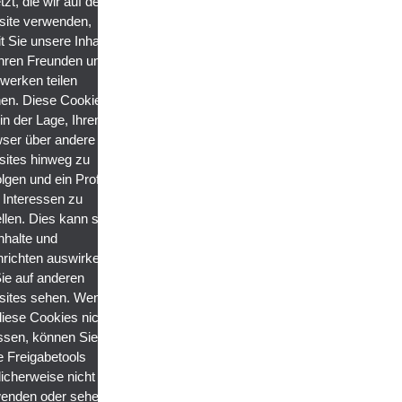
zt, die wir auf der
ite verwenden,
t Sie unsere Inhalte
Ihren Freunden und
werken teilen
en. Diese Cookies
in der Lage, Ihren
ser über andere
ites hinweg zu
lgen und ein Profil
r Interessen zu
ellen. Dies kann sich
Inhalte und
richten auswirken,
Sie auf anderen
ites sehen. Wenn
diese Cookies nicht
ssen, können Sie
e Freigabetools
icherweise nicht
enden oder sehen.