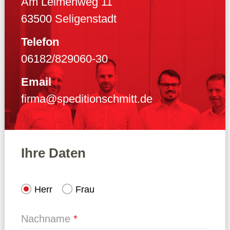
Am Leimenweg 11
63500 Seligenstadt
Telefon
06182/829060-30
Email
firma@speditionschmitt.de
Ihre Daten
Herr
Frau
Nachname