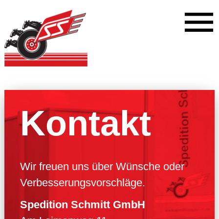
Kontakt
Wir freuen uns über Wünsche oder
Verbesserungsvorschläge.
Spedition Schmitt GmbH